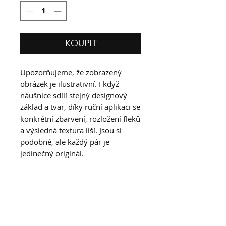
KOUPIT
Upozorňujeme, že zobrazený
obrázek je ilustrativní. I když
náušnice sdílí stejný designový
základ a tvar, díky ruční aplikaci se
konkrétní zbarvení, rozložení fleků
a výsledná textura liší. Jsou si
podobné, ale každý pár je
jedinečný originál.
Informace
Tyto náušnice jsou součástí naší
nové limitované kolekce šperků,
která se inspiruje asymetrickými