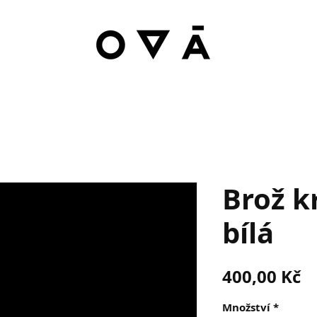
Brož k
bílá
C
400,00 Kč
Množství
*