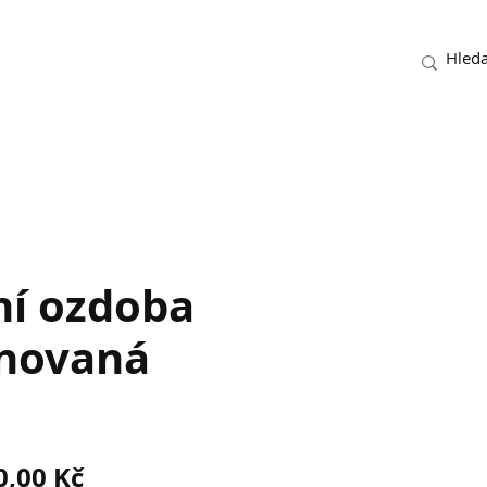
ní ozdoba
novaná
ěžná
Zvýhodněná
0,00 Kč