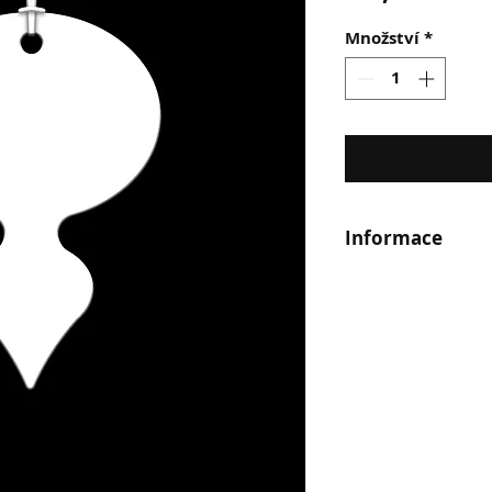
c
Množství
*
Informace
OVÁ minimalistické
plexiskla.
Rozměr: 52x76 mm