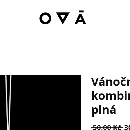
Vánoč
kombi
plná
B
 50,00 Kč 
3