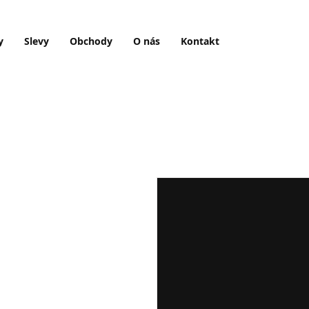
y
Slevy
Obchody
O nás
Kontakt