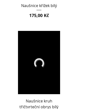
Naušnice křížek bílý
Cena
175,00 Kč
Naušnice kruh
třičtvrteční obrys bílý