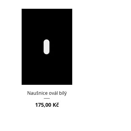
Naušnice ovál bílý
Cena
175,00 Kč