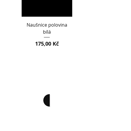
Naušnice polovina
bílá
Cena
175,00 Kč