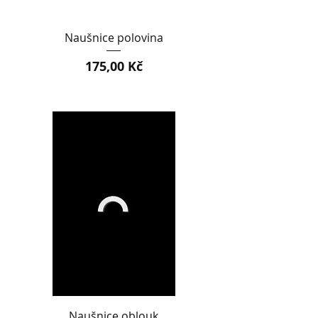
Naušnice polovina
Cena
175,00 Kč
Naušnice oblouk