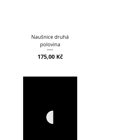
Naušnice druhá
polovina
Cena
175,00 Kč