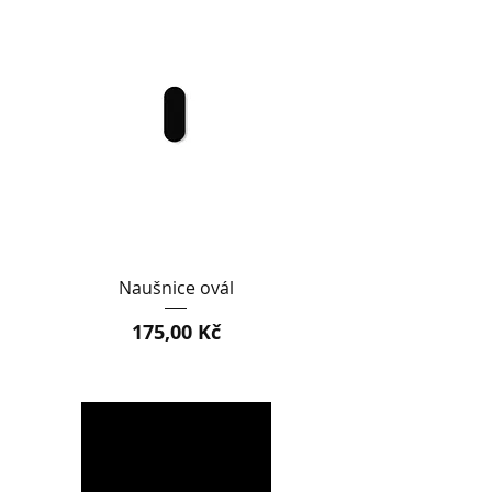
Naušnice ovál
Cena
175,00 Kč