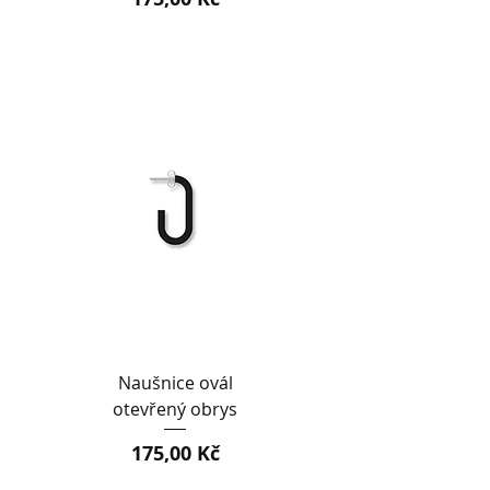
Naušnice ovál
otevřený obrys
Cena
175,00 Kč