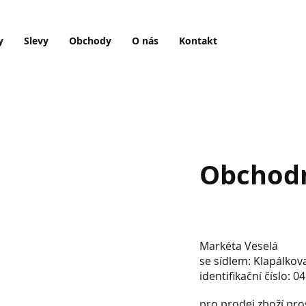
y
Slevy
Obchody
O nás
Kontakt
Obchod
Markéta Veselá
se sídlem: Klapálkov
identifikační čísl
pro prodej zboží pr