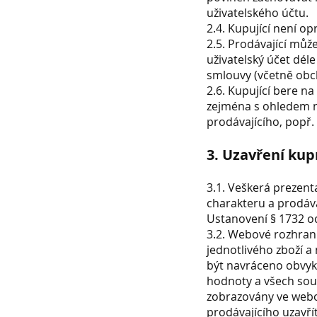
uživatelského účtu.
2.4. Kupující není o
2.5. Prodávající může
uživatelský účet déle
smlouvy (včetně ob
2.6. Kupující bere n
zejména s ohledem 
prodávajícího, popř
3. Uzavření kup
3.1. Veškerá prezen
charakteru a prodáva
Ustanovení § 1732 o
3.2. Webové rozhran
jednotlivého zboží a 
být navráceno obvyk
hodnoty a všech souv
zobrazovány ve web
prodávajícího uzavř