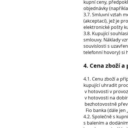
kupní ceny, předpok
objednávky (napříkla
3.7. Smluvní vztah m
(akceptací), jež je 
elektronické pošty k
3.8. Kupující souhla
smlouvy. Náklady vzn
souvislosti s uzavře
telefonní hovory) si 
4. Cena zboží a
4.1. Cenu zboží a p
kupující uhradit pro
v hotovosti v provo
v hotovosti na dobí
bezhotovostně převo
Fio banka (dále jen 
4.2. Společně s kupn
s balením a dodáním 