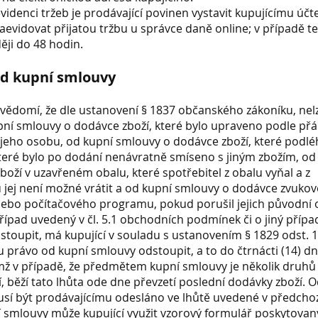
evidenci tržeb je prodávající povinen vystavit kupujícímu účt
aevidovat přijatou tržbu u správce daně online; v případě 
ji do 48 hodin.
od kupní smlouvy
a vědomí, že dle ustanovení § 1837 občanského zákoníku, ne
pní smlouvy o dodávce zboží, které bylo upraveno podle přá
jeho osobu, od kupní smlouvy o dodávce zboží, které podlé
, které bylo po dodání nenávratně smíseno s jiným zbožím, od
oží v uzavřeném obalu, které spotřebitel z obalu vyňal a z
 jej není možné vrátit a od kupní smlouvy o dodávce zvuko
ebo počítačového programu, pokud porušil jejich původní 
případ uvedený v čl. 5.1 obchodních podmínek či o jiný přípa
toupit, má kupující v souladu s ustanovením § 1829 odst. 1
právo od kupní smlouvy odstoupit, a to do čtrnácti (14) d
emž v případě, že předmětem kupní smlouvy je několik druhů
í, běží tato lhůta ode dne převzetí poslední dodávky zboží. 
sí být prodávajícímu odesláno ve lhůtě uvedené v předchoz
 smlouvy může kupující využit vzorový formulář poskytovan