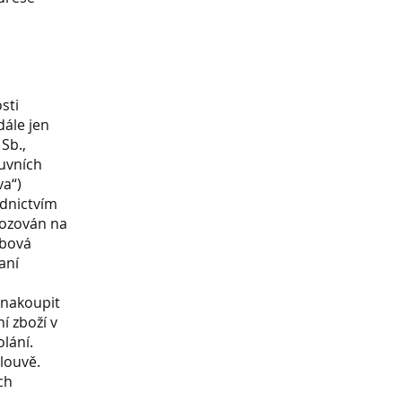
sti
dále jen
Sb.,
luvních
va“)
ednictvím
vozován na
ebová
aní
 nakoupit
í zboží v
lání.
louvě.
ch