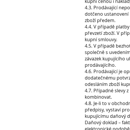
kupní cenou i náklad
4.3. Prodávající nep
dotčeno ustanovení 
zboží předem.
4.4. V případě platby
převzetí zboží. V př
kupní smlouvy.
4.5. V případě bezho
společně s uvedením 
závazek kupujícího u
prodávajícího.
4.6. Prodávající je o
dodatečnému potvrzen
odesláním zboží kupu
4.7. Případné slevy 
kombinovat.
4.8. Je-li to v obch
předpisy, vystaví pr
kupujícímu daňový do
Daňový doklad – faktu
elektronické podobě 