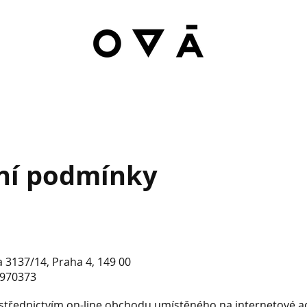
ní podmínky
a 3137/14, Praha 4, 149 00
o: 04970373
ostřednictvím on-line obchodu umístěného na internetové a