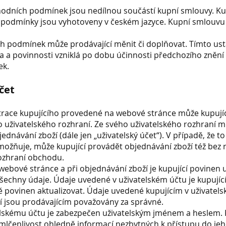
hodních podmínek jsou nedílnou součástí kupní smlouvy. K
podmínky jsou vyhotoveny v českém jazyce. Kupní smlouvu l
ch podmínek může prodávající měnit či doplňovat. Tímto u
 a povinnosti vzniklá po dobu účinnosti předchozího znění
ek.
účet
strace kupujícího provedené na webové stránce může kupují
 uživatelského rozhraní. Ze svého uživatelského rozhraní 
ednávání zboží (dále jen „uživatelský účet“). V případě, že 
ožňuje, může kupující provádět objednávání zboží též bez r
ozhraní obchodu.
a webové stránce a při objednávání zboží je kupující povinen
šechny údaje. Údaje uvedené v uživatelském účtu je kupující
ně povinen aktualizovat. Údaje uvedené kupujícím v uživatel
í jsou prodávajícím považovány za správné.
telskému účtu je zabezpečen uživatelským jménem a heslem. K
mlčenlivost ohledně informací nezbytných k přístupu do je