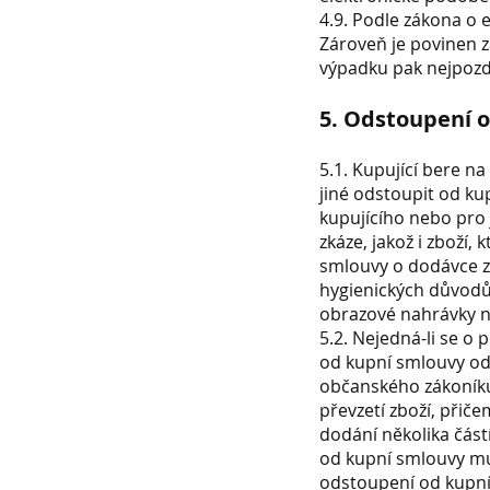
4.9. Podle zákona o 
Zároveň je povinen z
výpadku pak nejpozdě
5. Odstoupení 
5.1. Kupující bere n
jiné odstoupit od ku
kupujícího nebo pro 
zkáze, jakož i zboží
smlouvy o dodávce zb
hygienických důvodů
obrazové nahrávky n
5.2. Nejedná-li se o 
od kupní smlouvy ods
občanského zákoníku 
převzetí zboží, přič
dodání několika část
od kupní smlouvy mu
odstoupení od kupní