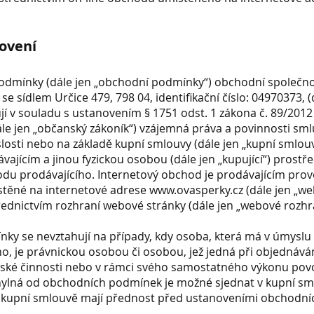
ovení
podmínky (dále jen „obchodní podmínky“) obchodní společno
se sídlem Určice 479, 798 04, identifikační číslo: 04970373, (
ují v souladu s ustanovením § 1751 odst. 1 zákona č. 89/2012 
le jen „občanský zákoník“) vzájemná práva a povinnosti sm
islosti nebo na základě kupní smlouvy (dále jen „kupní smlou
vajícím a jinou fyzickou osobou (dále jen „kupující“) prostř
du prodávajícího. Internetový obchod je prodávajícím pro
těné na internetové adrese
www.ovasperky.cz
(dále jen „w
třednictvím rozhraní webové stránky (dále jen „webové rozhr
nky se nevztahují na případy, kdy osoba, která má v úmyslu
ho, je právnickou osobou či osobou, jež jedná při objednáván
lské činnosti nebo v rámci svého samostatného výkonu povo
hylná od obchodních podmínek je možné sjednat v kupní sm
 kupní smlouvě mají přednost před ustanoveními obchodní