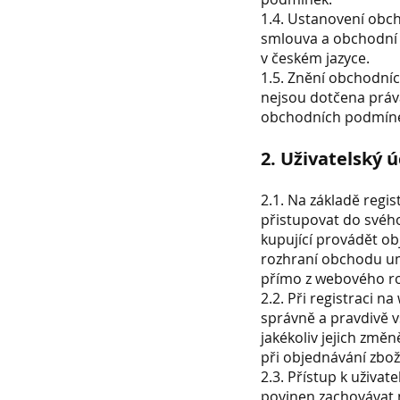
1.4. Ustanovení obc
smlouva a obchodní 
v českém jazyce.
1.5. Znění obchodní
nejsou dotčena práva
obchodních podmín
2. Uživatelský 
2.1. Na základě regi
přistupovat do svého
kupující provádět obj
rozhraní obchodu um
přímo z webového r
2.2. Při registraci n
správně a pravdivě v
jakékoliv jejich změ
při objednávání zbož
2.3. Přístup k uživa
povinen zachovávat 