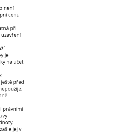
o není
upní cenu
atná při
d uzavření
ží
y je
ky na účet
k
 ještě před
nepoužije.
emně
mi právními
ouvy
dnoty.
ašle jej v