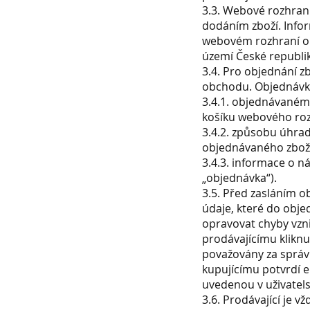
3.3. Webové rozhran
dodáním zboží. Info
webovém rozhraní ob
území České republik
3.4. Pro objednání z
obchodu. Objednávk
3.4.1. objednávaném 
košíku webového roz
3.4.2. způsobu úhra
objednávaného zbož
3.4.3. informace o n
„objednávka“).
3.5. Před zasláním 
údaje, které do objed
opravovat chyby vzni
prodávajícímu kliknu
považovány za správ
kupujícímu potvrdí e
uvedenou v uživatels
3.6. Prodávající je v