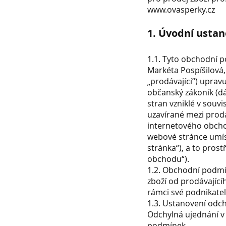
www.ovasperky.cz
1. Úvodní ustan
1.1. Tyto obchodní 
Markéta Pospíšilová, 
„prodávající“) uprav
občanský zákoník (dá
stran vzniklé v souv
uzavírané mezi prodá
internetového obcho
webové stránce umís
stránka“), a to pros
obchodu“).
1.2. Obchodní podmí
zboží od prodávající
rámci své podnikate
1.3. Ustanovení odc
Odchylná ujednání v
podmínek.