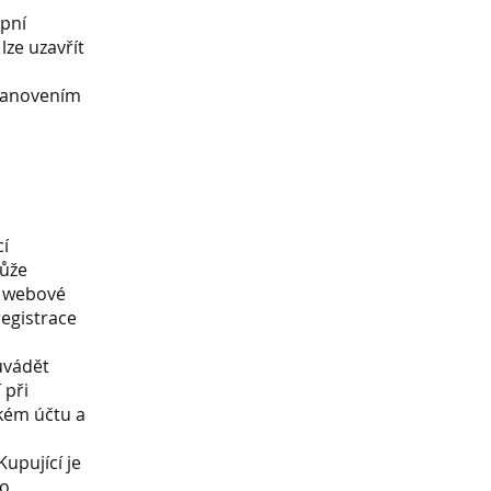
upní
ze uzavřít
stanovením
cí
může
to webové
egistrace
 uvádět
 při
ském účtu a
upující je
ho