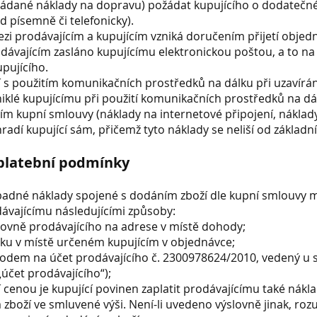
ládané náklady na dopravu) požádat kupujícího o dodatečné
d písemně či telefonicky).
ezi prodávajícím a kupujícím vzniká doručením přijetí objed
prodávajícím zasláno kupujícímu elektronickou poštou, a to n
upujícího.
sí s použitím komunikačních prostředků na dálku při uzavírá
iklé kupujícímu při použití komunikačních prostředků na dá
ním kupní smlouvy (náklady na internetové připojení, náklad
hradí kupující sám, přičemž tyto náklady se neliší od základní
 platební podmínky
řípadné náklady spojené s dodáním zboží dle kupní smlouvy 
dávajícímu následujícími způsoby:
zovně prodávajícího na adrese v místě dohody;
rku v místě určeném kupujícím v objednávce;
dem na účet prodávajícího č. 2300978624/2010, vedený u 
„účet prodávajícího“);
í cenou je kupující povinen zaplatit prodávajícímu také nákl
zboží ve smluvené výši. Není-li uvedeno výslovně jinak, roz