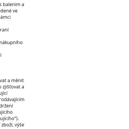
s balením a
edené ve
rámci
raní
o nákupního
í
vat a měnit
 zjišťovat a
jící
prodávajícím
držení
jícího
jícího“).
 zboží, výše