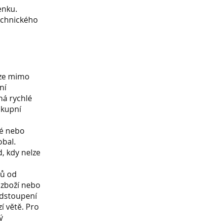
enku.
technického
lze mimo
ní
há rychlé
 kupní
vé nebo
obal.
d, kdy nelze
nů od
 zboží nebo
Odstoupení
í větě. Pro
ý