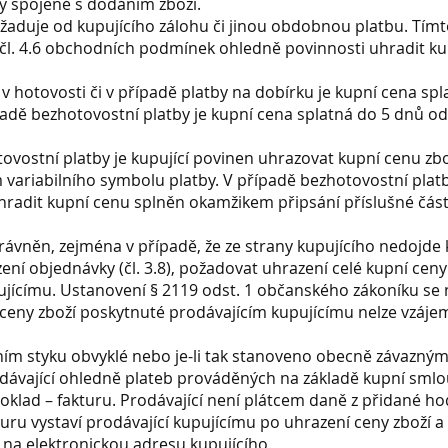
y spojené s dodáním zboží.
ožaduje od kupujícího zálohu či jinou obdobnou platbu. Tímt
čl. 4.6 obchodních podmínek ohledně povinnosti uhradit k
 v hotovosti či v případě platby na dobírku je kupní cena spl
ípadě bezhotovostní platby je kupní cena splatná do 5 dnů o
tovostní platby je kupující povinen uhrazovat kupní cenu zbo
variabilního symbolu platby. V případě bezhotovostní platb
hradit kupní cenu splněn okamžikem připsání příslušné část
právněn, zejména v případě, že ze strany kupujícího nedojde 
í objednávky (čl. 3.8), požadovat uhrazení celé kupní ceny
jícímu. Ustanovení § 2119 odst. 1 občanského zákoníku se 
z ceny zboží poskytnuté prodávajícím kupujícímu nelze vzáj
odním styku obvyklé nebo je-li tak stanoveno obecně závazný
odávající ohledně plateb prováděných na základě kupní sml
klad – fakturu. Prodávající není plátcem daně z přidané ho
ru vystaví prodávající kupujícímu po uhrazení ceny zboží a z
na elektronickou adresu kupujícího.