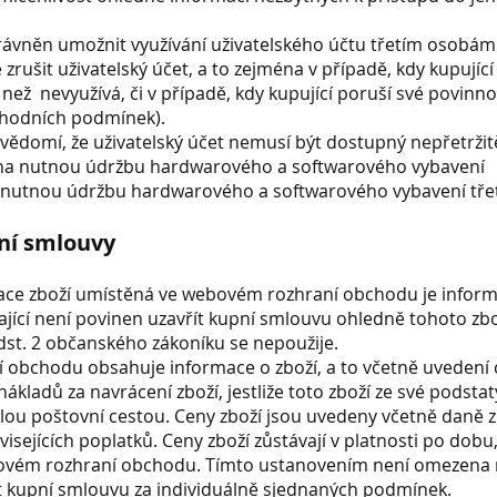
právněn umožnit využívání uživatelského účtu třetím osobám
 zrušit uživatelský účet, a to zejména v případě, kdy kupující
 než nevyužívá, či v případě, kdy kupující poruší své povinno
chodních podmínek).
a vědomí, že uživatelský účet nemusí být dostupný nepřetržitě
na nutnou údržbu hardwarového a softwarového vybavení
. nutnou údržbu hardwarového a softwarového vybavení tře
ní smlouvy
tace zboží umístěná ve webovém rozhraní obchodu je inform
jící není povinen uzavřít kupní smlouvu ohledně tohoto zbo
dst. 2 občanského zákoníku se nepoužije.
í obchodu obsahuje informace o zboží, a to včetně uvedení
nákladů za navrácení zboží, jestliže toto zboží ze své podst
lou poštovní cestou. Ceny zboží jsou uvedeny včetně daně z
isejících poplatků. Ceny zboží zůstávají v platnosti po dobu,
ovém rozhraní obchodu. Tímto ustanovením není omezena
ít kupní smlouvu za individuálně sjednaných podmínek.