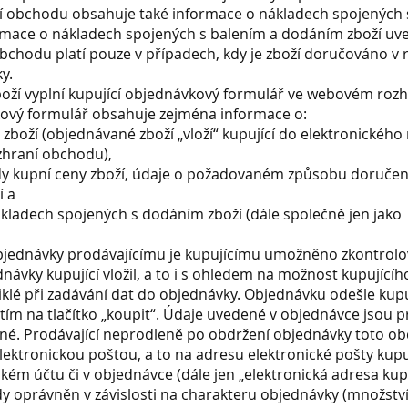
í obchodu obsahuje také informace o nákladech spojených 
rmace o nákladech spojených s balením a dodáním zboží uv
chodu platí pouze v případech, kdy je zboží doručováno v 
y.
boží vyplní kupující objednávkový formulář ve webovém rozh
ový formulář obsahuje zejména informace o:
zboží (objednávané zboží „vloží“ kupující do elektronickéh
hraní obchodu),
dy kupní ceny zboží, údaje o požadovaném způsobu doručen
í a
ákladech spojených s dodáním zboží (dále společně jen jako
objednávky prodávajícímu je kupujícímu umožněno zkontrolo
návky kupující vložil, a to i s ohledem na možnost kupujícího
klé při zadávání dat do objednávky. Objednávku odešle kupu
tím na tlačítko „koupit“. Údaje uvedené v objednávce jsou 
né. Prodávající neprodleně po obdržení objednávky toto ob
lektronickou poštou, a to na adresu elektronické pošty kupu
kém účtu či v objednávce (dále jen „elektronická adresa kupu
ždy oprávněn v závislosti na charakteru objednávky (množství