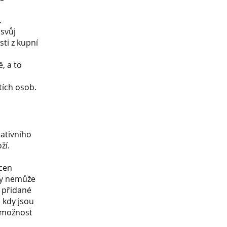
.
 svůj
sti z kupní
, a to
tích osob.
ativního
ží.
 cen
aty nemůže
 přidané
 kdy jsou
 možnost