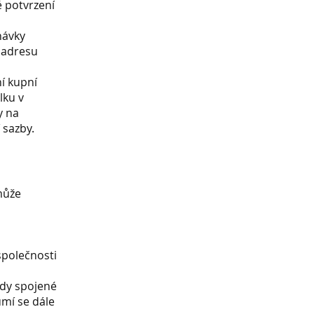
 potvrzení
návky
a adresu
ní kupní
lku v
y na
 sazby.
může
společnosti
ady spojené
umí se dále