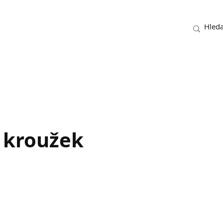
 kroužek
ena