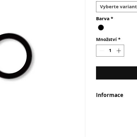
Vyberte varian
Barva
*
Množství
*
Informace
Černý minimalistick
Kombinujte s další
a ukažte své osobi
natáčením prstenů